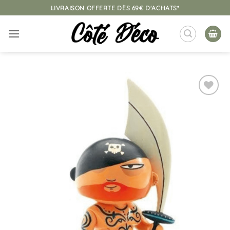
Passer
LIVRAISON OFFERTE DÈS 69€ D'ACHATS*
au
contenu
Ajouter
à la
liste
d’envies