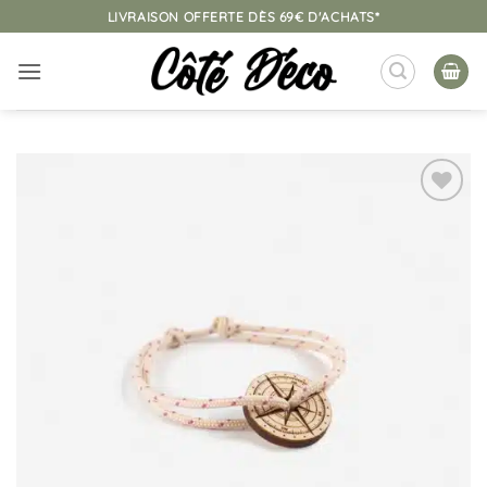
Passer
LIVRAISON OFFERTE DÈS 69€ D'ACHATS*
au
contenu
Ajouter
à la
liste
d’envies