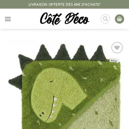
Passer
LIVRAISON OFFERTE DÈS 69€ D'ACHATS*
au
contenu
Ajouter
à la
liste
d’envies