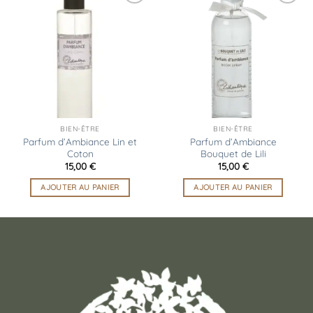
Ajouter
Ajouter
à la
à la
liste
liste
d’envies
d’envies
BIEN-ÊTRE
BIEN-ÊTRE
Parfum d’Ambiance Lin et
Parfum d’Ambiance
Coton
Bouquet de Lili
15,00
€
15,00
€
AJOUTER AU PANIER
AJOUTER AU PANIER