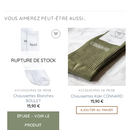
VOUS AIMEREZ PEUT-ÊTRE AUSSI…
Ajouter
Ajouter
à la
à la
liste
liste
d’envies
d’envies
RUPTURE DE STOCK
ACCESSOIRES DE MODE
ACCESSOIRES DE MODE
Chaussettes Blanches
Chaussettes Kaki CONNARD
BOULET
15,90
€
15,90
€
AJOUTER AU PANIER
ÉPUISÉ – VOIR LE
PRODUIT