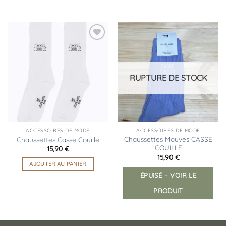
Ajouter
Ajouter
à la
à la
liste
liste
d’envies
d’envies
RUPTURE DE STOCK
ACCESSOIRES DE MODE
ACCESSOIRES DE MODE
Chaussettes Mauves CASSE
Chaussettes Casse Couille
COUILLE
15,90
€
15,90
€
AJOUTER AU PANIER
ÉPUISÉ – VOIR LE
PRODUIT