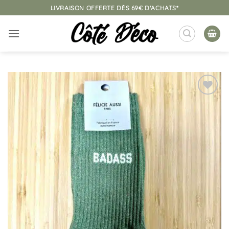
Passer
LIVRAISON OFFERTE DÈS 69€ D'ACHATS*
au
contenu
Ajouter
à la
liste
d’envies