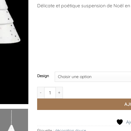
Délicate et poétique suspension de Noël en f
Design
quantité de Cloche Porcelaine Sapin, Räder
AJ
Aj
Étiquette :
décoration douce