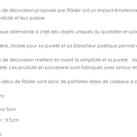
s de décoration proposés par Räder ont un impact émotionnel f
nticité et leur poésie.
que allemande a créé des objets uniques du quotidien en por
ière, choisie pour sa pureté et sa blancheur poétique permet 
 de décoration mettent en avant la simplicité et la pureté . I
iété. Les produits en porcelaine sont fabriqués avec amour et of
 déco de Räder sont donc de parfaites idées de cadeaux à offr
s :
re 5cm
r : 6.5cm
e