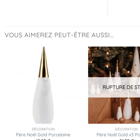
VOUS AIMEREZ PEUT-ÊTRE AUSSI…
Ajouter
à la
liste
d’envies
RUPTURE DE S
DÉCORATION
DÉCORATION
Père Noël Gold Porcelaine
Père Noël Gold x3 Po