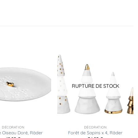
Ajouter
Ajouter
à la
à la
liste
liste
d’envies
d’envies
RUPTURE DE STOCK
DÉCORATION
DÉCORATION
e Oiseau Doré, Räder
Forêt de Sapins x 4, Räder