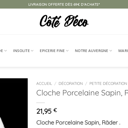
LIVRAISON OFFERTE DÈS 69€ D'ACHATS*
DE
INSOLITE
EPICERIE FINE
NOTRE AUVERGNE
MAR
ACCUEIL
/
DÉCORATION
/
PETITE DÉCORATION
Cloche Porcelaine Sapin, 
Ajouter
à la
liste
21,95
€
d’envies
Cloche Porcelaine Sapin, Räder .