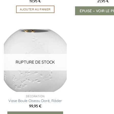
19,95
€
21,95
€
AJOUTER AU PANIER
ÉPUISÉ – VOIR LE 
Ajouter
à la
liste
d’envies
RUPTURE DE STOCK
DÉCORATION
Vase Boule Oiseau Doré, Räder
99,95
€