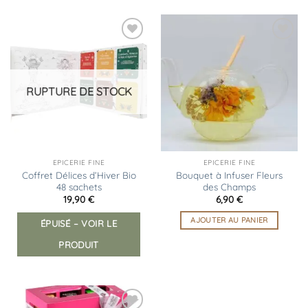
Ajouter
Ajouter
à la
à la
liste
liste
d’envies
d’envies
RUPTURE DE STOCK
EPICERIE FINE
EPICERIE FINE
Coffret Délices d’Hiver Bio
Bouquet à Infuser Fleurs
48 sachets
des Champs
19,90
€
6,90
€
AJOUTER AU PANIER
ÉPUISÉ – VOIR LE
PRODUIT