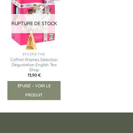
Ajouter
à la
liste
d’envies
RUPTURE DE STOCK
EPICERIE FINE
Coffret Prismes Sélection
Dégustation English Tea
Shop
13,90
€
ÉPUISÉ – VOIR LE
PRODUIT