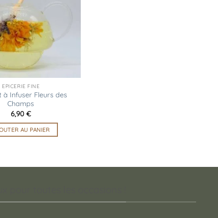
d’envies
EPICERIE FINE
 à Infuser Fleurs des
Champs
6,90
€
OUTER AU PANIER
 pour toutes les occasions !