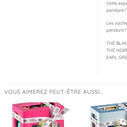
Cette exp
pendant l’
Les sachet
pendant l’
THÉ BLAN
THÉ NOIR 
EARL GREY
VOUS AIMEREZ PEUT-ÊTRE AUSSI…
Ajouter
à la
liste