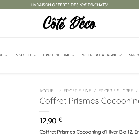
LIVRAISON OFFERTE DÈS 69€ D'ACHATS*
DE
INSOLITE
EPICERIE FINE
NOTRE AUVERGNE
MAR
ACCUEIL
/
EPICERIE FINE
/
EPICERIE SUCRÉE
/
Coffret Prismes Cocooning
Ajouter
à la
liste
12,90
€
d’envies
Coffret Prismes Cocooning d’Hiver Bio 12, E