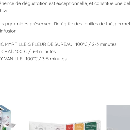
érience de dégustation est exceptionnelle, et constitue une b
hiver.
s pyramides préservent l’intégrité des feuilles de thé, permet
infusion.
C MYRTILLE & FLEUR DE SUREAU : 100°C / 2-3 minutes
CHAÏ : 100°C / 3-4 minutes
 VANILLE : 100°C / 3-5 minutes
Ajouter
Ajouter
à la
à la
liste
liste