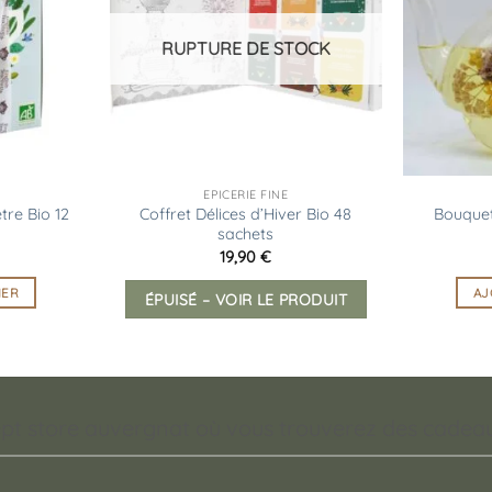
d’envies
d’envies
RUPTURE DE STOCK
EPICERIE FINE
tre Bio 12
Coffret Délices d’Hiver Bio 48
Bouquet
sachets
19,90
€
IER
AJ
ÉPUISÉ – VOIR LE PRODUIT
pt store auvergnat où vous trouverez des cadeaux