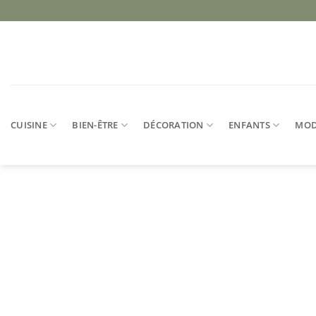
Passer
au
contenu
CUISINE
BIEN-ÊTRE
DÉCORATION
ENFANTS
MO