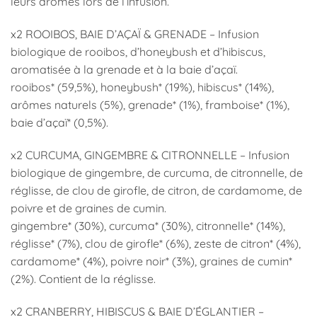
leurs arômes lors de l’infusion.
x2 ROOIBOS, BAIE D’AÇAÏ & GRENADE – Infusion
biologique de rooibos, d’honeybush et d’hibiscus,
aromatisée à la grenade et à la baie d’açaï.
rooibos* (59,5%), honeybush* (19%), hibiscus* (14%),
arômes naturels (5%), grenade* (1%), framboise* (1%),
baie d’açaï* (0,5%).
x2 CURCUMA, GINGEMBRE & CITRONNELLE – Infusion
biologique de gingembre, de curcuma, de citronnelle, de
réglisse, de clou de girofle, de citron, de cardamome, de
poivre et de graines de cumin.
gingembre* (30%), curcuma* (30%), citronnelle* (14%),
réglisse* (7%), clou de girofle* (6%), zeste de citron* (4%),
cardamome* (4%), poivre noir* (3%), graines de cumin*
(2%). Contient de la réglisse.
x2 CRANBERRY, HIBISCUS & BAIE D’ÉGLANTIER –