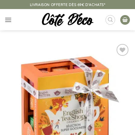
Passer
LIVRAISON OFFERTE DÈS 69€ D'ACHATS*
au
contenu
Ajouter
à la
liste
d’envies