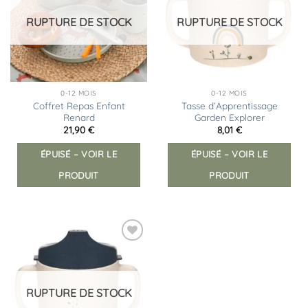
d’envies
d’envies
RUPTURE DE STOCK
RUPTURE DE STOCK
0-12 MOIS
0-12 MOIS
Coffret Repas Enfant
Tasse d’Apprentissage
Renard
Garden Explorer
21,90
€
8,01
€
ÉPUISÉ – VOIR LE
ÉPUISÉ – VOIR LE
PRODUIT
PRODUIT
Ajouter
à la
liste
d’envies
RUPTURE DE STOCK