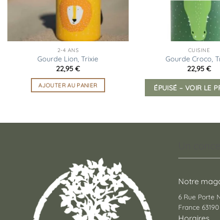
2-4 ANS
CUISINE
Gourde Lion, Trixie
Gourde Croco, Tr
22,95
€
22,95
€
AJOUTER AU PANIER
ÉPUISÉ – VOIR LE 
Un conce
Notre maga
6 Rue Porte
France 63190 
Horaires