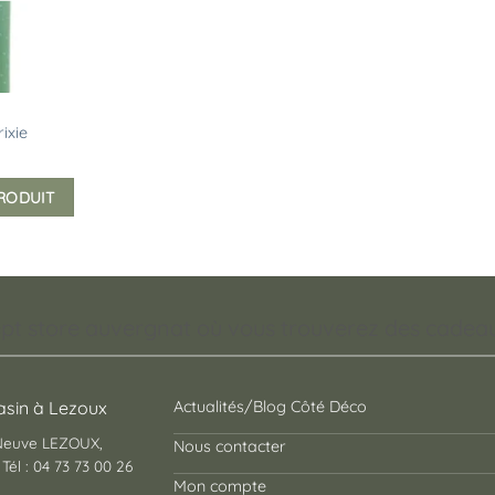
ixie
PRODUIT
pt store auvergnat où vous trouverez des cadeaux
sin à Lezoux
Actualités/Blog Côté Déco
 Neuve LEZOUX,
Nous contacter
Tél : 04 73 73 00 26
Mon compte