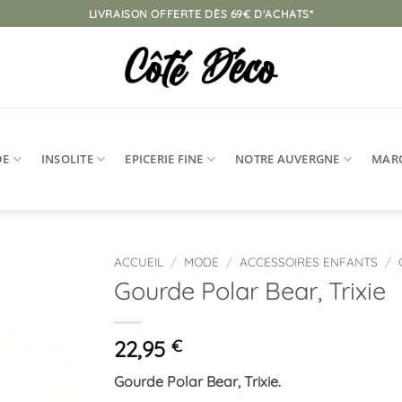
LIVRAISON OFFERTE DÈS 69€ D'ACHATS*
DE
INSOLITE
EPICERIE FINE
NOTRE AUVERGNE
MAR
ACCUEIL
/
MODE
/
ACCESSOIRES ENFANTS
/
Gourde Polar Bear, Trixie
Ajouter
à la
liste
22,95
€
d’envies
Gourde Polar Bear, Trixie.