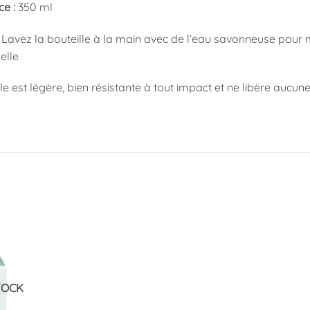
e :
350 ml
Lavez la bouteille à la main avec de l’eau savonneuse pour m
elle
le est légère, bien résistante à tout impact et ne libère aucu
Ajouter
à la
liste
d’envies
TOCK