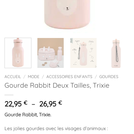
ACCUEIL
/
MODE
/
ACCESSOIRES ENFANTS
/
GOURDES
Gourde Rabbit Deux Tailles, Trixie
Plage
22,95
€
–
26,95
€
de
Gourde Rabbit, Trixie.
prix :
22,95 €
Les jolies gourdes avec les visages d’animaux :
à