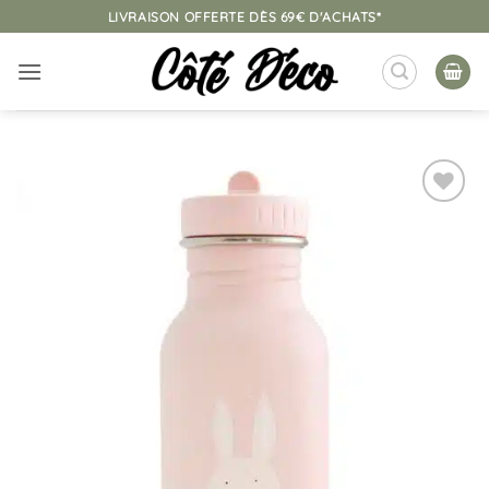
Passer
LIVRAISON OFFERTE DÈS 69€ D'ACHATS*
au
contenu
Ajouter
à la
liste
d’envies