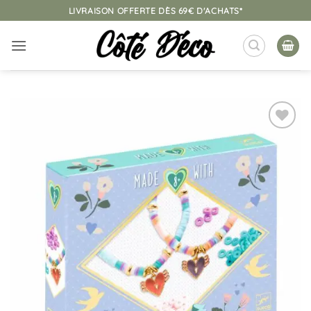
Passer
LIVRAISON OFFERTE DÈS 69€ D'ACHATS*
au
contenu
Ajouter
à la
liste
d’envies