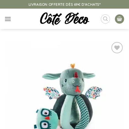
Passer
LIVRAISON OFFERTE DÈS 69€ D'ACHATS*
au
contenu
Ajouter
à la
liste
d’envies