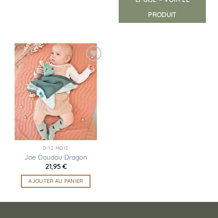
PRODUIT
Ajouter
à la
liste
d’envies
0-12 MOIS
Joe Doudou Dragon
21,95
€
AJOUTER AU PANIER