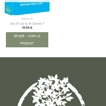
INSOLITE
Jeu Et ça tu le Savais ?
19,95
€
ÉPUISÉ – VOIR LE
PRODUIT