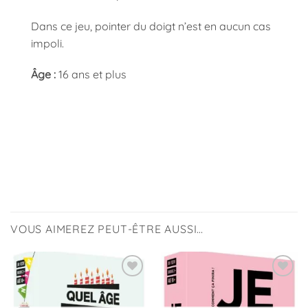
Dans ce jeu, pointer du doigt n’est en aucun cas
impoli.
Âge :
16 ans et plus
VOUS AIMEREZ PEUT-ÊTRE AUSSI…
Ajouter
Ajouter
à la
à la
liste
liste