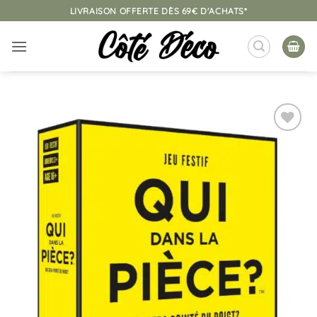
Passer
LIVRAISON OFFERTE DÈS 69€ D'ACHATS*
au
contenu
Ajouter
à la
liste
d’envies