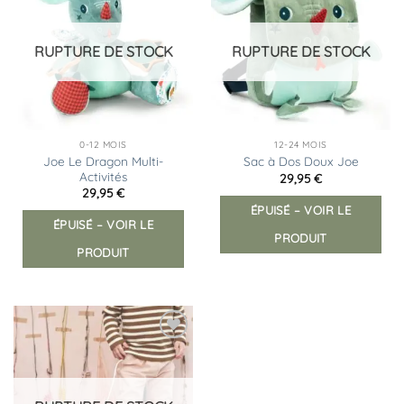
à la
à la
liste
liste
d’envies
d’envies
RUPTURE DE STOCK
RUPTURE DE STOCK
0-12 MOIS
12-24 MOIS
Joe Le Dragon Multi-
Sac à Dos Doux Joe
Activités
29,95
€
29,95
€
ÉPUISÉ – VOIR LE
ÉPUISÉ – VOIR LE
PRODUIT
PRODUIT
Ajouter
à la
liste
d’envies