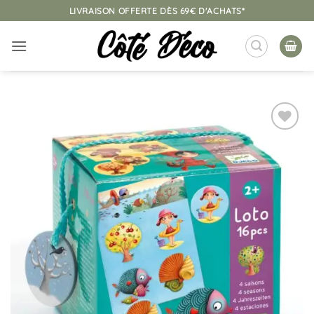
Passer
LIVRAISON OFFERTE DÈS 69€ D'ACHATS*
au
contenu
Ajouter
à la
liste
d’envies