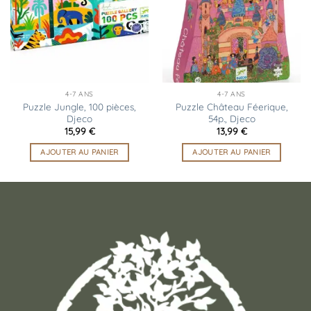
d’envies
d’envies
4-7 ANS
4-7 ANS
Puzzle Jungle, 100 pièces,
Puzzle Château Féerique,
Djeco
54p., Djeco
15,99
€
13,99
€
AJOUTER AU PANIER
AJOUTER AU PANIER