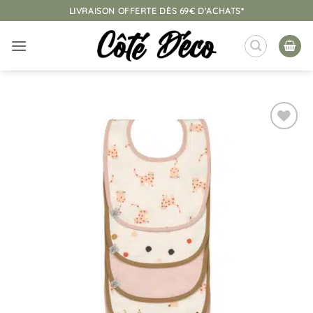
Passer
LIVRAISON OFFERTE DÈS 69€ D'ACHATS*
au
contenu
Ajouter
à la
liste
d’envies