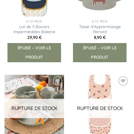
0-12 MOIS
0-12 MOIS
Lot de 5 Bavoirs
Tasse d’Apprentissage
Imperméables Baleine
Renard
29,90
€
8,90
€
ÉPUISÉ – VOIR LE
ÉPUISÉ – VOIR LE
PRODUIT
PRODUIT
Ajouter
Ajouter
à la
à la
liste
liste
d’envies
d’envies
RUPTURE DE STOCK
RUPTURE DE STOCK