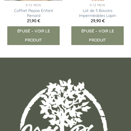
0-12 MOIS
0-12 MOIS
Coffret Repas Enfant
Lot de 5 Bavoirs
Renard
Imperméables Lapin
21,90
€
29,90
€
ÉPUISÉ – VOIR LE
ÉPUISÉ – VOIR LE
PRODUIT
PRODUIT