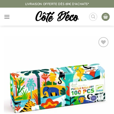
Passer
LIVRAISON OFFERTE DÈS 69€ D'ACHATS*
au
contenu
Ajouter
à la
liste
d’envies