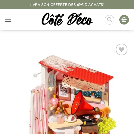
Passer
LIVRAISON OFFERTE DÈS 69€ D'ACHATS*
au
contenu
Ajouter
à la
liste
d’envies