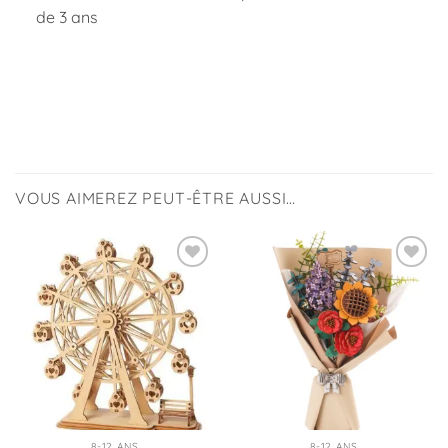
de 3 ans
VOUS AIMEREZ PEUT-ÊTRE AUSSI…
Ajouter
Ajouter
à la
à la
liste
liste
d’envies
d’envies
8-12 ANS
8-12 ANS