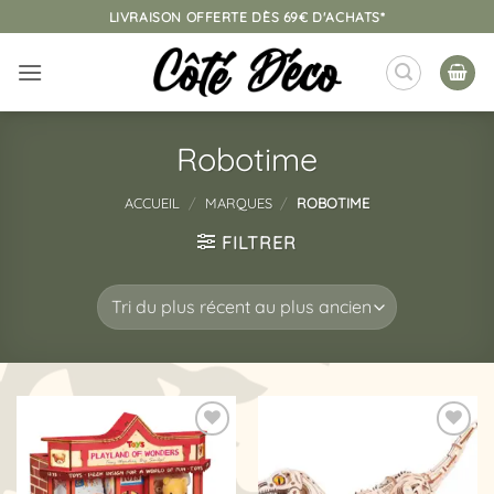
Passer
LIVRAISON OFFERTE DÈS 69€ D'ACHATS*
au
contenu
Robotime
ACCUEIL
/
MARQUES
/
ROBOTIME
FILTRER
Ajouter
Ajouter
à la
à la
liste
liste