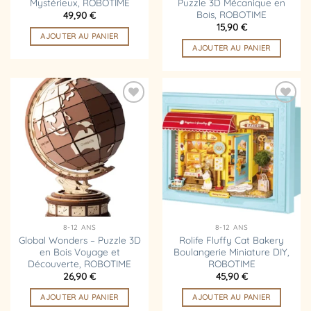
Mystérieux, ROBOTIME
Puzzle 3D Mécanique en
Bois, ROBOTIME
49,90
€
15,90
€
AJOUTER AU PANIER
AJOUTER AU PANIER
Ajouter
Ajouter
à la
à la
liste
liste
d’envies
d’envies
8-12 ANS
8-12 ANS
Global Wonders – Puzzle 3D
Rolife Fluffy Cat Bakery
en Bois Voyage et
Boulangerie Miniature DIY,
Découverte, ROBOTIME
ROBOTIME
26,90
€
45,90
€
AJOUTER AU PANIER
AJOUTER AU PANIER