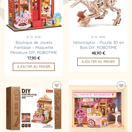
d’envies
d’envies
8-12 ANS
8-12 ANS
Boutique de Jouets
Vélociraptor – Puzzle 3D en
Fantaisie – Maquette
Bois DIY, ROBOTIME
Miniature DIY, ROBOTIME
48,90
€
17,90
€
AJOUTER AU PANIER
AJOUTER AU PANIER
Ajouter
Ajouter
à la
à la
liste
liste
d’envies
d’envies