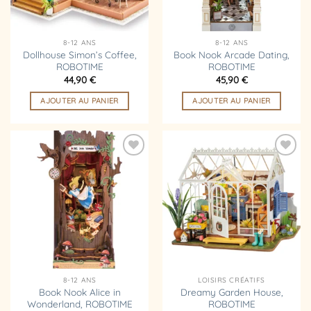
8-12 ANS
8-12 ANS
Dollhouse Simon’s Coffee,
Book Nook Arcade Dating,
ROBOTIME
ROBOTIME
44,90
€
45,90
€
AJOUTER AU PANIER
AJOUTER AU PANIER
Ajouter
Ajouter
à la
à la
liste
liste
d’envies
d’envies
8-12 ANS
LOISIRS CRÉATIFS
Book Nook Alice in
Dreamy Garden House,
Wonderland, ROBOTIME
ROBOTIME