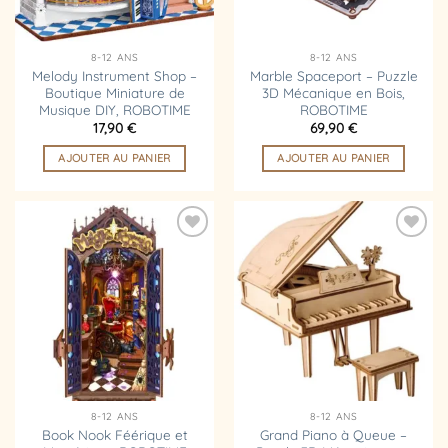
8-12 ANS
8-12 ANS
Melody Instrument Shop –
Marble Spaceport – Puzzle
Boutique Miniature de
3D Mécanique en Bois,
Musique DIY, ROBOTIME
ROBOTIME
17,90
€
69,90
€
AJOUTER AU PANIER
AJOUTER AU PANIER
Ajouter
Ajouter
à la
à la
liste
liste
d’envies
d’envies
8-12 ANS
8-12 ANS
Book Nook Féérique et
Grand Piano à Queue –