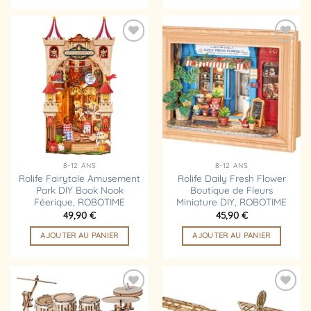
Ajouter
Ajouter
à la
à la
liste
liste
d’envies
d’envies
8-12 ANS
8-12 ANS
Rolife Fairytale Amusement
Rolife Daily Fresh Flower
Park DIY Book Nook
Boutique de Fleurs
Féerique, ROBOTIME
Miniature DIY, ROBOTIME
49,90
€
45,90
€
AJOUTER AU PANIER
AJOUTER AU PANIER
Ajouter
Ajouter
à la
à la