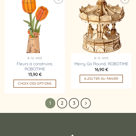
Ajouter
Ajouter
à la
à la
liste
liste
d’envies
d’envies
8-12 ANS
8-12 ANS
Fleurs à construire,
Merry Go Round, ROBOTIME
ROBOTIME
16,90
€
13,90
€
AJOUTER AU PANIER
CHOIX DES OPTIONS
Ce
produit
1
2
3
a
plusieurs
variations.
Les
options
peuvent