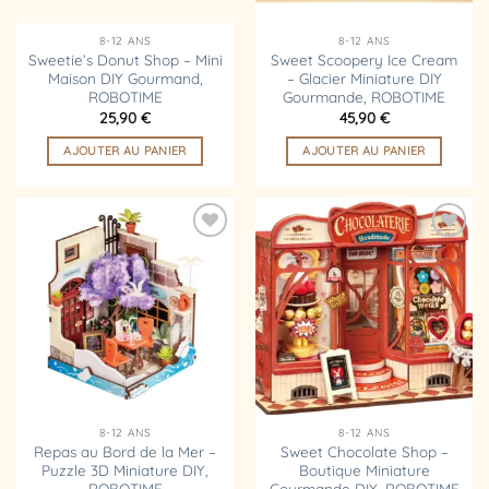
8-12 ANS
8-12 ANS
Sweetie’s Donut Shop – Mini
Sweet Scoopery Ice Cream
Maison DIY Gourmand,
– Glacier Miniature DIY
ROBOTIME
Gourmande, ROBOTIME
25,90
€
45,90
€
AJOUTER AU PANIER
AJOUTER AU PANIER
Ajouter
Ajouter
à la
à la
liste
liste
d’envies
d’envies
8-12 ANS
8-12 ANS
Repas au Bord de la Mer –
Sweet Chocolate Shop –
Puzzle 3D Miniature DIY,
Boutique Miniature
ROBOTIME
Gourmande DIY, ROBOTIME