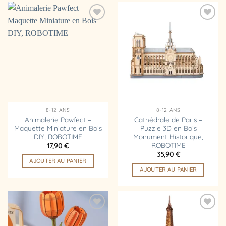
Ajouter
Ajouter
à la
à la
liste
liste
d’envies
d’envies
8-12 ANS
8-12 ANS
Animalerie Pawfect –
Cathédrale de Paris –
Maquette Miniature en Bois
Puzzle 3D en Bois
DIY, ROBOTIME
Monument Historique,
ROBOTIME
17,90
€
35,90
€
AJOUTER AU PANIER
AJOUTER AU PANIER
Ajouter
Ajouter
à la
à la