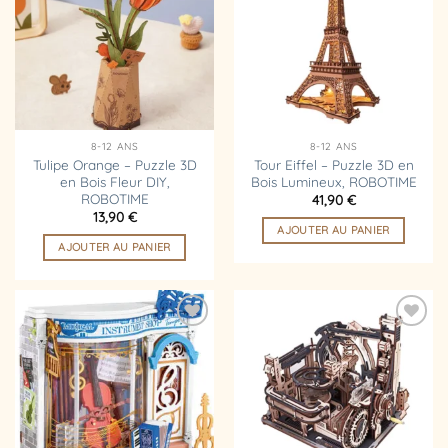
liste
liste
d’envies
d’envies
8-12 ANS
8-12 ANS
Tulipe Orange – Puzzle 3D
Tour Eiffel – Puzzle 3D en
en Bois Fleur DIY,
Bois Lumineux, ROBOTIME
ROBOTIME
41,90
€
13,90
€
AJOUTER AU PANIER
AJOUTER AU PANIER
Ajouter
Ajouter
à la
à la
liste
liste
d’envies
d’envies