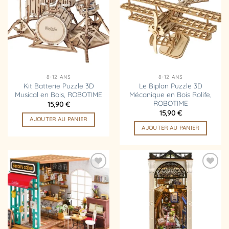
liste
liste
d’envies
d’envies
8-12 ANS
8-12 ANS
Kit Batterie Puzzle 3D
Le Biplan Puzzle 3D
Musical en Bois, ROBOTIME
Mécanique en Bois Rolife,
ROBOTIME
15,90
€
15,90
€
AJOUTER AU PANIER
AJOUTER AU PANIER
Ajouter
Ajouter
à la
à la
liste
liste
d’envies
d’envies