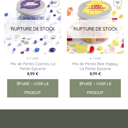
Ajouter
Ajouter
à la
à la
liste
liste
d’envies
d’envies
RUPTURE DE STOCK
RUPTURE DE STOCK
4-7 ANS
4-7 ANS
Mix de Perles Cosmos, La
Mix de Perles Bee Happy,
Petite Epicerie
La Petite Epicerie
8,99
€
8,99
€
ÉPUISÉ – VOIR LE
ÉPUISÉ – VOIR LE
PRODUIT
PRODUIT