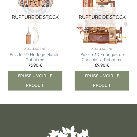
à la
à la
liste
liste
d’envies
d’envies
RUPTURE DE STOCK
RUPTURE DE STOCK
ADOLESCENT
ADOLESCENT
Puzzle 3D Horloge Murale,
Puzzle 3D Fabrique de
Robotime
Chocolats , Robotime
75,90
€
69,90
€
ÉPUISÉ – VOIR LE
ÉPUISÉ – VOIR LE
PRODUIT
PRODUIT