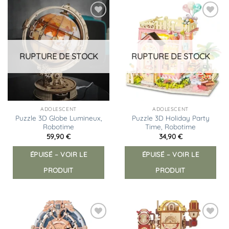
Ajouter
Ajouter
à la
à la
liste
liste
d’envies
d’envies
RUPTURE DE STOCK
RUPTURE DE STOCK
ADOLESCENT
ADOLESCENT
Puzzle 3D Globe Lumineux,
Puzzle 3D Holiday Party
Robotime
Time, Robotime
59,90
€
34,90
€
ÉPUISÉ – VOIR LE
ÉPUISÉ – VOIR LE
PRODUIT
PRODUIT
Ajouter
Ajouter