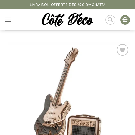
Passer
LIVRAISON OFFERTE DÈS 69€ D'ACHATS*
au
contenu
Ajouter
à la
liste
d’envies