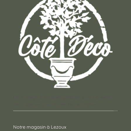
Un concept store auvergnat où vous trouverez
des cadeaux pour toutes les occasions !
Notre magasin à Lezoux