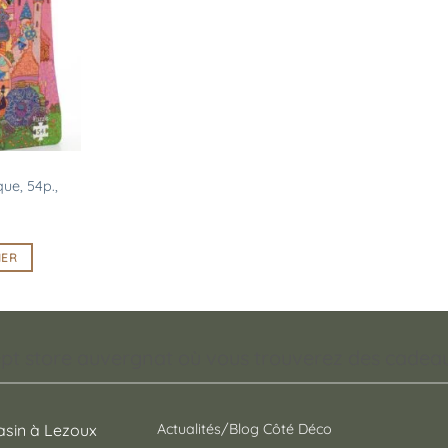
d’envies
ue, 54p.,
IER
pt store auvergnat où vous trouverez des cadeaux
sin à Lezoux
Actualités/Blog Côté Déco