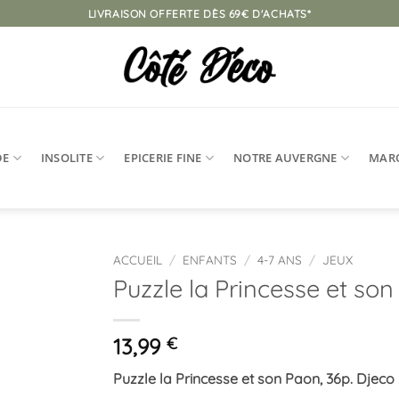
LIVRAISON OFFERTE DÈS 69€ D'ACHATS*
DE
INSOLITE
EPICERIE FINE
NOTRE AUVERGNE
MAR
ACCUEIL
/
ENFANTS
/
4-7 ANS
/
JEUX
Puzzle la Princesse et son
Ajouter
à la
liste
13,99
€
d’envies
Puzzle la Princesse et son Paon, 36p. Djeco 