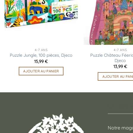
d’envies
4-7 ANS
4-7 ANS
Puzzle Château Féeriq
Puzzle Jungle, 100 pièces, Djeco
Djeco
15,99
€
13,99
€
AJOUTER AU PANIER
AJOUTER AU PAN
Un conce
Notre maga