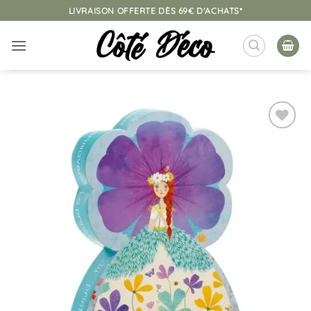
Passer
LIVRAISON OFFERTE DÈS 69€ D'ACHATS*
au
contenu
Ajouter
à la
liste
d’envies