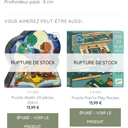
Profondeur pack : 6 cm
VOUS AIMEREZ PEUT-ÊTRE AUSSI…
Ajouter
Ajouter
à la
à la
liste
liste
d’envies
d’envies
RUPTURE DE STOCK
RUPTURE DE STOCK
2-4 ANS
2-4 ANS
Puzzle Aladin 24 pièces,
Puzzle Pop to Play Routes
Djeco
13,99
€
13,99
€
ÉPUISÉ – VOIR LE
ÉPUISÉ – VOIR LE
PRODUIT
PRODUIT