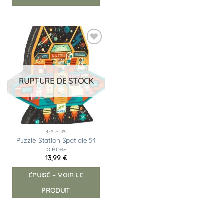
Ajouter
à la
liste
d’envies
RUPTURE DE STOCK
4-7 ANS
Puzzle Station Spatiale 54
pièces
13,99
€
ÉPUISÉ – VOIR LE
PRODUIT