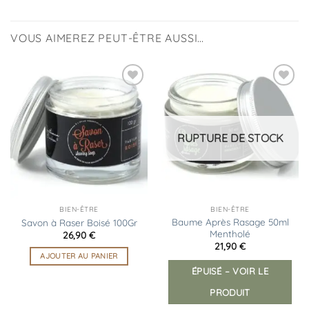
VOUS AIMEREZ PEUT-ÊTRE AUSSI…
Ajouter
Ajouter
à la
à la
liste
liste
d’envies
d’envies
RUPTURE DE STOCK
BIEN-ÊTRE
BIEN-ÊTRE
Baume Après Rasage 50ml
Savon à Raser Boisé 100Gr
Mentholé
26,90
€
21,90
€
AJOUTER AU PANIER
ÉPUISÉ – VOIR LE
PRODUIT