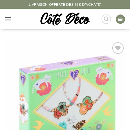
Passer
LIVRAISON OFFERTE DÈS 69€ D'ACHATS*
au
contenu
Ajouter
à la
liste
d’envies