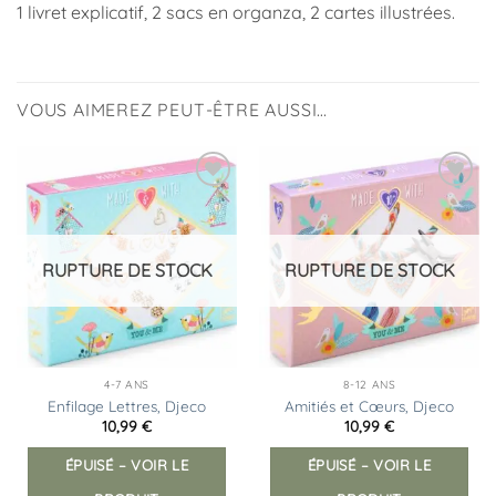
1 livret explicatif, 2 sacs en organza, 2 cartes illustrées.
VOUS AIMEREZ PEUT-ÊTRE AUSSI…
Ajouter
Ajouter
à la
à la
liste
liste
d’envies
d’envies
RUPTURE DE STOCK
RUPTURE DE STOCK
4-7 ANS
8-12 ANS
Enfilage Lettres, Djeco
Amitiés et Cœurs, Djeco
10,99
€
10,99
€
ÉPUISÉ – VOIR LE
ÉPUISÉ – VOIR LE