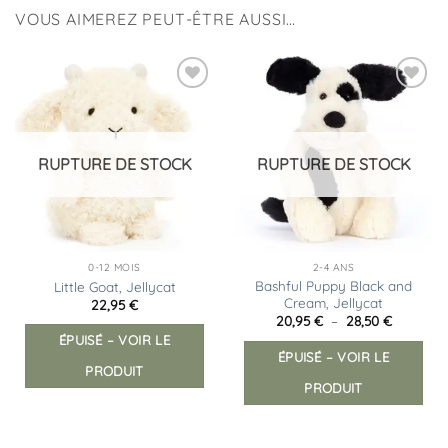
VOUS AIMEREZ PEUT-ÊTRE AUSSI…
Ajouter
Ajouter
à la
à la
liste
liste
d’envies
d’envies
RUPTURE DE STOCK
RUPTURE DE STOCK
0-12 MOIS
2-4 ANS
Bashful Puppy Black and
Little Goat, Jellycat
Cream, Jellycat
22,95
€
Plage
20,95
€
–
28,50
€
de
Ce
ÉPUISÉ – VOIR LE
prix :
ÉPUISÉ – VOIR LE
prod
20,95 €
PRODUIT
à
a
28,50 €
PRODUIT
plus
vari
Les