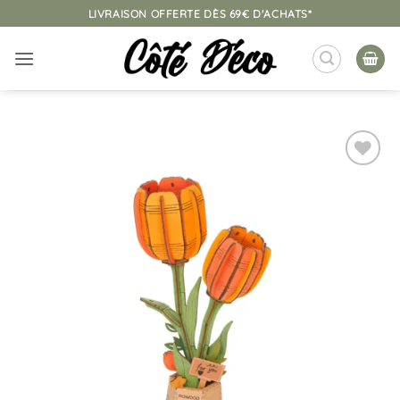
Passer
LIVRAISON OFFERTE DÈS 69€ D'ACHATS*
au
contenu
Ajouter
à la
liste
d’envies