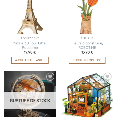
liste
liste
d’envies
d’envies
ADOLESCENT
8-12 ANS
Puzzle 3D Tour Eiffel,
Fleurs à construire,
Robotime
ROBOTIME
19,90
€
13,90
€
AJOUTER AU PANIER
CHOIX DES OPTIONS
Ce
produit
a
plusieurs
Ajouter
Ajouter
variations.
à la
à la
liste
liste
Les
d’envies
d’envies
options
RUPTURE DE STOCK
peuvent
être
choisies