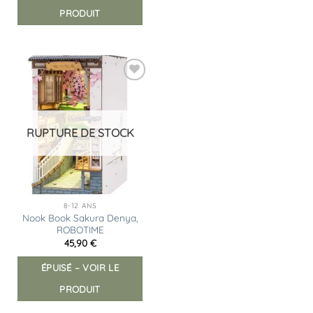
PRODUIT
Ajouter
à la
liste
d’envies
RUPTURE DE STOCK
8-12 ANS
Nook Book Sakura Denya,
ROBOTIME
45,90
€
ÉPUISÉ – VOIR LE
PRODUIT