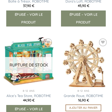
Boîte à Trésor, ROBOTIME
Dora’s Loft, ROBOTIME
37,90
€
45,90
€
ÉPUISÉ – VOIR LE
ÉPUISÉ – VOIR LE
PRODUIT
PRODUIT
Ajouter
Ajouter
à la
à la
liste
liste
d’envies
d’envies
RUPTURE DE STOCK
8-12 ANS
8-12 ANS
Alice’s Tea Store, ROBOTIME
Grande Roue, ROBOTIME
44,90
€
16,90
€
AJOUTER AU PANIER
ÉPUISÉ – VOIR LE