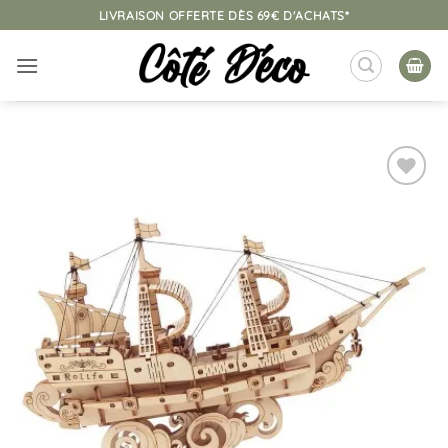
Passer
LIVRAISON OFFERTE DÈS 69€ D'ACHATS*
au
contenu
Ajouter
à la
liste
d’envies