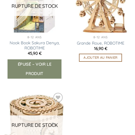
d’envies
d’envies
RUPTURE DE STOCK
8-12 ANS
8-12 ANS
Nook Book Sakura Denya,
Grande Roue, ROBOTIME
ROBOTIME
16,90
€
45,90
€
AJOUTER AU PANIER
ÉPUISÉ – VOIR LE
PRODUIT
Ajouter
à la
liste
d’envies
RUPTURE DE STOCK