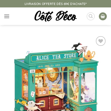
Passer
LIVRAISON OFFERTE DÈS 69€ D'ACHATS*
au
contenu
Ajouter
à la
liste
d’envies