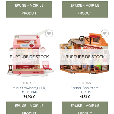
ÉPUISÉ – VOIR LE
ÉPUISÉ – VOIR LE
PRODUIT
PRODUIT
Ajouter
Ajouter
à la
à la
liste
liste
d’envies
d’envies
RUPTURE DE STOCK
RUPTURE DE STOCK
8-12 ANS
8-12 ANS
Mini Strawberry Milk,
Corner Bookstore,
ROBOTIME
ROBOTIME
34,90
€
41,31
€
ÉPUISÉ – VOIR LE
ÉPUISÉ – VOIR LE
PRODUIT
PRODUIT