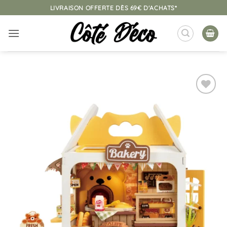
Passer
LIVRAISON OFFERTE DÈS 69€ D'ACHATS*
au
contenu
Ajouter
à la
liste
d’envies