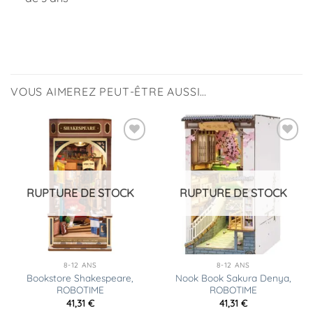
VOUS AIMEREZ PEUT-ÊTRE AUSSI…
Ajouter
Ajouter
à la
à la
liste
liste
d’envies
d’envies
RUPTURE DE STOCK
RUPTURE DE STOCK
8-12 ANS
8-12 ANS
Bookstore Shakespeare,
Nook Book Sakura Denya,
ROBOTIME
ROBOTIME
41,31
€
41,31
€