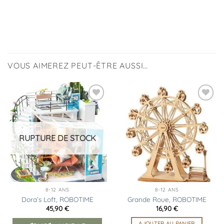
VOUS AIMEREZ PEUT-ÊTRE AUSSI…
Ajouter
Ajouter
à la
à la
liste
liste
d’envies
d’envies
RUPTURE DE STOCK
8-12 ANS
8-12 ANS
Dora’s Loft, ROBOTIME
Grande Roue, ROBOTIME
45,90
€
16,90
€
AJOUTER AU PANIER