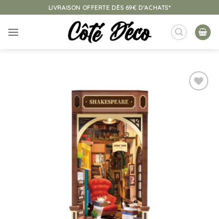
Passer
LIVRAISON OFFERTE DÈS 69€ D'ACHATS*
au
contenu
Ajouter
à la
liste
d’envies