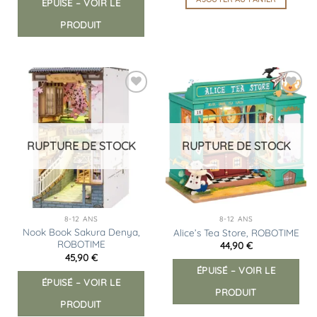
ÉPUISÉ – VOIR LE
PRODUIT
Ajouter
Ajouter
à la
à la
liste
liste
d’envies
d’envies
RUPTURE DE STOCK
RUPTURE DE STOCK
8-12 ANS
8-12 ANS
Nook Book Sakura Denya,
Alice’s Tea Store, ROBOTIME
ROBOTIME
44,90
€
45,90
€
ÉPUISÉ – VOIR LE
ÉPUISÉ – VOIR LE
PRODUIT
PRODUIT