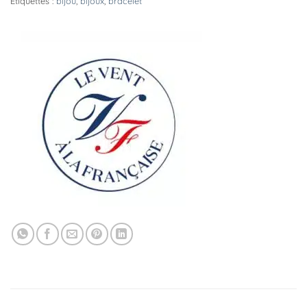
Étiquettes :
bijou
,
bijoux
,
bracelet