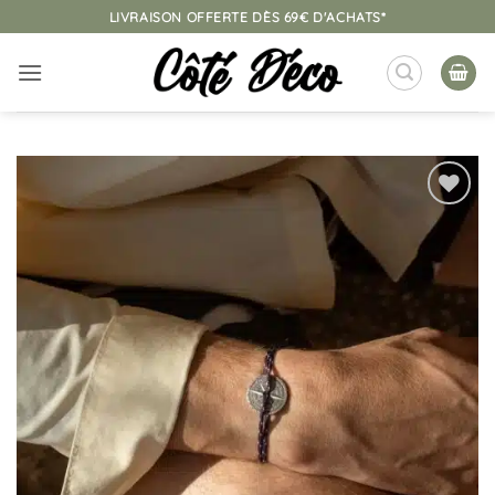
Passer
LIVRAISON OFFERTE DÈS 69€ D'ACHATS*
au
contenu
Ajouter
à la
liste
d’envies