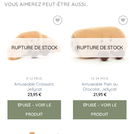
VOUS AIMEREZ PEUT-ÊTRE AUSSI…
Ajouter
Ajouter
à la
à la
liste
liste
d’envies
d’envies
RUPTURE DE STOCK
RUPTURE DE STOCK
0-12 MOIS
12-24 MOIS
Amuseable Croissant,
Amuseable Pain au
Jellycat
Chocolat, Jellycat
23,95
€
21,95
€
ÉPUISÉ – VOIR LE
ÉPUISÉ – VOIR LE
PRODUIT
PRODUIT