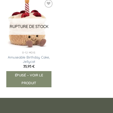
Ajouter
à la
liste
d’envies
RUPTURE DE STOCK
0-12 MOIS
Amuseable Birthday Cake,
Jellycat
35,95
€
ÉPUISÉ – VOIR LE
PRODUIT