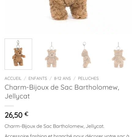
ACCUEIL
/
ENFANTS
/
8-12 ANS
/
PELUCHES
Charm-Bijoux de Sac Bartholomew,
Jellycat
26,50
€
Charm-Bijoux de Sac Bartholomew, Jellycat.
Accessoire fashion et branché pour décorer votre sac à