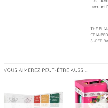
Les sachet
pendant l’
THÉ BLAN
CRANBERRY
SUPER BAI
VOUS AIMEREZ PEUT-ÊTRE AUSSI…
Ajouter
à la
liste
d’envies