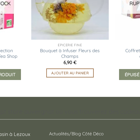
TOCK
RUP
EPICERIE FINE
lection
Bouquet à Infuser Fleurs des
Coffre
Tea Shop
Champs
6,90
€
AJOUTER AU PANIER
PRODUIT
ÉPUISÉ
pt store auvergnat où vous trouverez des cadeaux
sin à Lezoux
Actualités/Blog Côté Déco