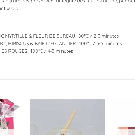
s pyramides préservent l’intégrité des feuilles de thé, permet
infusion.
C MYRTILLE & FLEUR DE SUREAU : 80°C / 2-3 minutes
, HIBISCUS & BAIE D’EGLANTIER : 100°C / 3-5 minutes
ES ROUGES : 100°C / 4-5 minutes
Ajouter
Ajouter
à la
à la
liste
liste
d’envies
d’envies