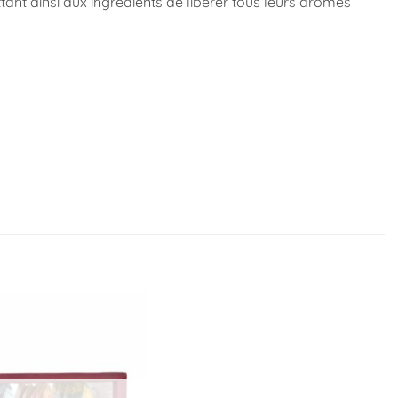
tant ainsi aux ingrédients de libérer tous leurs arômes
Ajouter
à la
liste
d’envies