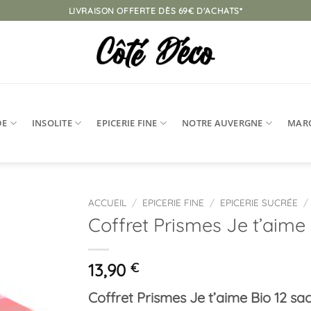
LIVRAISON OFFERTE DÈS 69€ D'ACHATS*
DE
INSOLITE
EPICERIE FINE
NOTRE AUVERGNE
MAR
ACCUEIL
/
EPICERIE FINE
/
EPICERIE SUCRÉE
/
Coffret Prismes Je t’aime
Ajouter
à la
liste
13,90
€
d’envies
Coffret Prismes Je t’aime Bio 12 sac