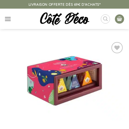
Passer
LIVRAISON OFFERTE DÈS 69€ D'ACHATS*
au
contenu
Ajouter
à la
liste
d’envies