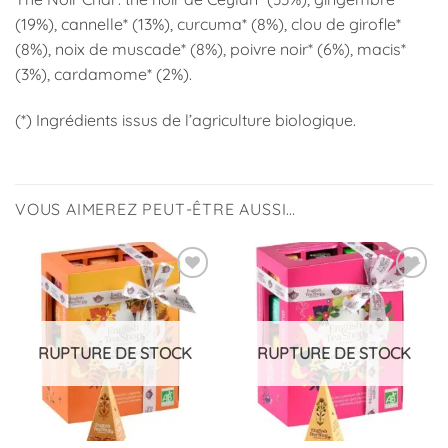
(19%), cannelle* (13%), curcuma* (8%), clou de girofle*
(8%), noix de muscade* (8%), poivre noir* (6%), macis*
(3%), cardamome* (2%).
(*) Ingrédients issus de l’agriculture biologique.
VOUS AIMEREZ PEUT-ÊTRE AUSSI…
Ajouter
Ajouter
à la
à la
liste
liste
d’envies
d’envies
RUPTURE DE STOCK
RUPTURE DE STOCK