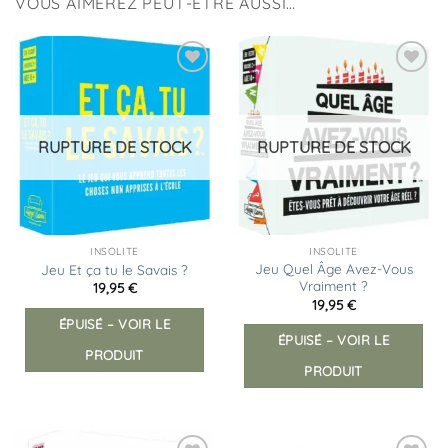
VOUS AIMEREZ PEUT-ÊTRE AUSSI…
Ajouter
Ajouter
à la
à la
liste
liste
d’envies
d’envies
RUPTURE DE STOCK
RUPTURE DE STOCK
INSOLITE
INSOLITE
Jeu Quel Âge Avez-Vous
Jeu Et ça tu le Savais ?
Vraiment ?
19,95
€
19,95
€
ÉPUISÉ – VOIR LE
ÉPUISÉ – VOIR LE
PRODUIT
PRODUIT