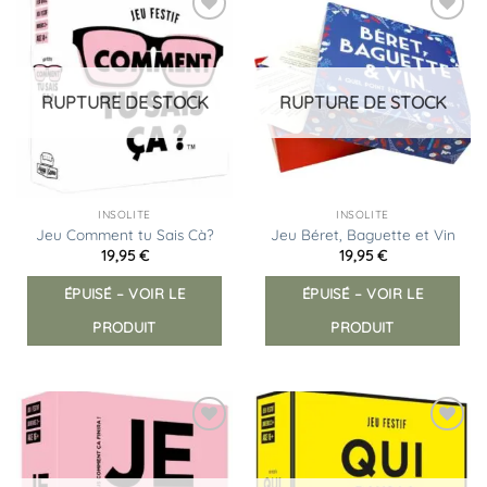
Ajouter
Ajouter
à la
à la
liste
liste
d’envies
d’envies
RUPTURE DE STOCK
RUPTURE DE STOCK
INSOLITE
INSOLITE
Jeu Comment tu Sais Cà?
Jeu Béret, Baguette et Vin
19,95
€
19,95
€
ÉPUISÉ – VOIR LE
ÉPUISÉ – VOIR LE
PRODUIT
PRODUIT
Ajouter
Ajouter
à la
à la
liste
liste