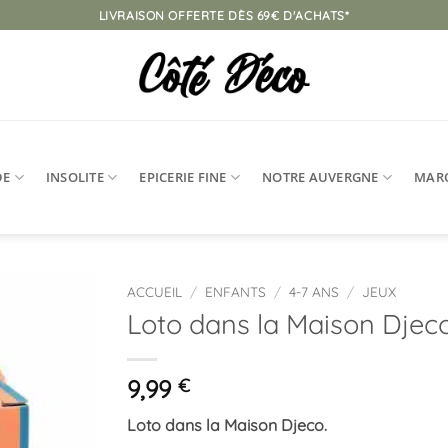
LIVRAISON OFFERTE DÈS 69€ D'ACHATS*
DE
INSOLITE
EPICERIE FINE
NOTRE AUVERGNE
MAR
ACCUEIL
/
ENFANTS
/
4-7 ANS
/
JEUX
Loto dans la Maison Djec
Ajouter
à la
liste
9,99
€
d’envies
Loto dans la Maison Djeco.