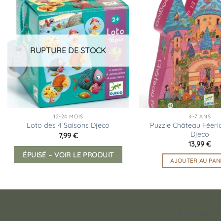
Ajouter
à la
liste
d’envies
RUPTURE DE STOCK
12-24 MOIS
4-7 ANS
Puzzle Château Féeriq
Loto des 4 Saisons Djeco
Djeco
7,99
€
13,99
€
ÉPUISÉ – VOIR LE PRODUIT
AJOUTER AU PAN
Un conce