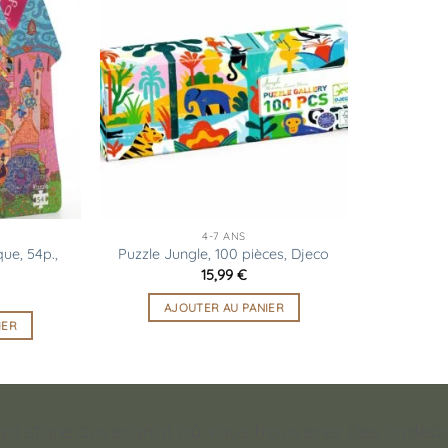
Ajouter
Ajouter
à la
à la
liste
liste
d’envies
d’envies
4-7 ANS
ue, 54p.,
Puzzle Jungle, 100 pièces, Djeco
15,99
€
AJOUTER AU PANIER
IER
pt store auvergnat où vous trouverez des cadeaux