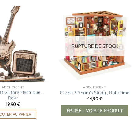
Ajouter
Ajouter
à la
à la
liste
liste
d’envies
d’envies
RUPTURE DE STOCK
ADOLESCENT
ADOLESCENT
D Guitare Electrique ,
Puzzle 3D Sam’s Study , Robotime
Rokr
44,90
€
19,90
€
ÉPUISÉ – VOIR LE PRODUIT
OUTER AU PANIER