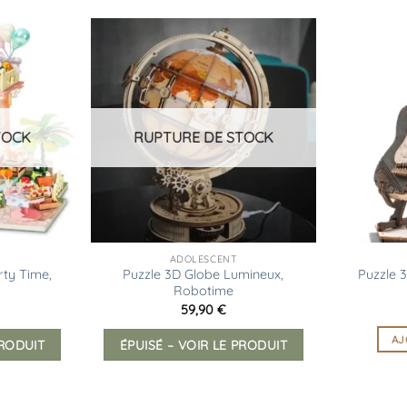
Ajouter
Ajouter
à la
à la
liste
liste
d’envies
d’envies
TOCK
RUPTURE DE STOCK
ADOLESCENT
rty Time,
Puzzle 3D Globe Lumineux,
Puzzle 3
Robotime
59,90
€
AJ
PRODUIT
ÉPUISÉ – VOIR LE PRODUIT