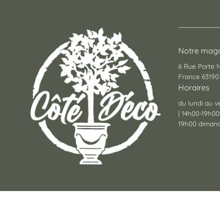
Un conce
Notre maga
6 Rue Porte
France 63190 
Horaires
du lundi au v
| 14h00-19h00
19h00 dimanc