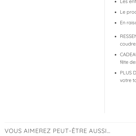
Les enf
Le prod
En rais
RESSEN
coudre,
CADEAU
fête de
PLUS D’
votre t
VOUS AIMEREZ PEUT-ÊTRE AUSSI…