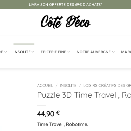
LIVRAISON OFFERTE DÈS 69€ D'ACHATS*
DE
INSOLITE
EPICERIE FINE
NOTRE AUVERGNE
MAR
ACCUEIL
/
INSOLITE
/
LOISIRS CRÉATIFS DES 
Puzzle 3D Time Travel , R
Ajouter
à la
liste
44,90
€
d’envies
Time Travel , Robotime.