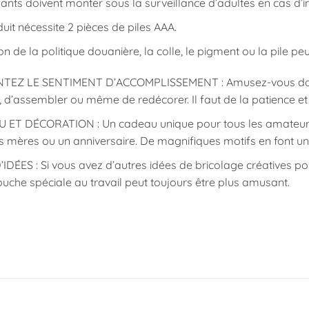
ants doivent monter sous la surveillance d’adultes en cas d’i
uit nécessite 2 pièces de piles AAA.
on de la politique douanière, la colle, le pigment ou la pile peu
TEZ LE SENTIMENT D’ACCOMPLISSEMENT : Amusez-vous dans ch
 d’assembler ou même de redécorer. Il faut de la patience et de
 ET DÉCORATION : Un cadeau unique pour tous les amateurs
s mères ou un anniversaire. De magnifiques motifs en font une
IDÉES : Si vous avez d’autres idées de bricolage créatives pour 
ouche spéciale au travail peut toujours être plus amusant.