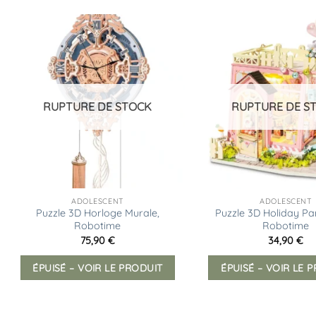
Ajouter
à la
liste
d’envies
RUPTURE DE STOCK
RUPTURE DE S
ADOLESCENT
ADOLESCENT
Puzzle 3D Horloge Murale,
Puzzle 3D Holiday Pa
Robotime
Robotime
75,90
€
34,90
€
ÉPUISÉ – VOIR LE PRODUIT
ÉPUISÉ – VOIR LE 